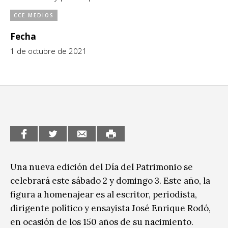
CCE en el interior/libros
Exposiciones
CCE MEDIOS
Espacio itinerante de lectura infantil
Fecha
Formación
1 de octubre de 2021
Género y Diversidad
Infantil y Juvenil
Letras
Medio Ambiente
Música
Sin categoría
Una nueva edición del Día del Patrimonio se
celebrará este sábado 2 y domingo 3. Este año, la
figura a homenajear es al escritor, periodista,
dirigente político y ensayista José Enrique Rodó,
en ocasión de los 150 años de su nacimiento.