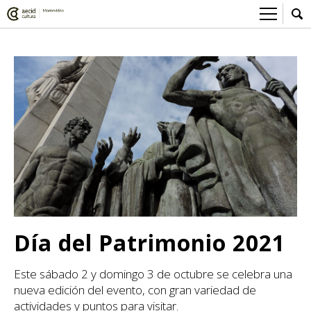
Sobre el Centro Cultural
Red AECID
Actividades
Equipo
> Ir a Actividades
Participa
Instalaciones
Esta semana
Envíanos tu propuesta
Noticias
Visítanos
Inscripciones
Buzón de sugerencias
Convocatorias
> Ir a Convocatorias
Medios
Convocatorias CCE
Sala de Prensa
Mediateca
Día del Patrimonio 2021
Convocatorias externas
CCE Medios
> Ir a Mediateca
Ciencia y Tecnología
Este sábado 2 y domingo 3 de octubre se celebra una
Ludoteca
Cine
nueva edición del evento, con gran variedad de
Comicteca
Escénicas
actividades y puntos para visitar.