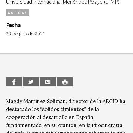
Universidad Internacional Menéndez Pelayo (UIMP)
CCE en el interior/libros
Exposiciones
NOTICIAS
Espacio itinerante de lectura infantil
Formación
Fecha
23 de julio de 2021
Género y Diversidad
Infantil y Juvenil
Letras
Medio Ambiente
Música
Sin categoría
Magdy Martínez Solimán, director de la AECID ha
destacado los “sólidos cimientos” de la
cooperación al desarrollo en España,
fundamentada, en su opinión, en la idiosincrasia