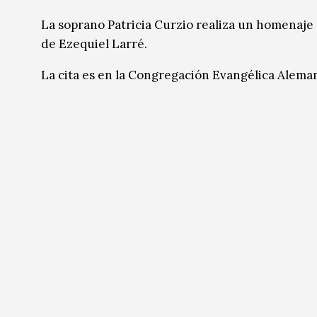
Música
Música
La soprano Patricia Curzio realiza un homenaje
de Ezequiel Larré.
Sin categoría
Sin categoría
La cita es en la Congregación Evangélica Aleman