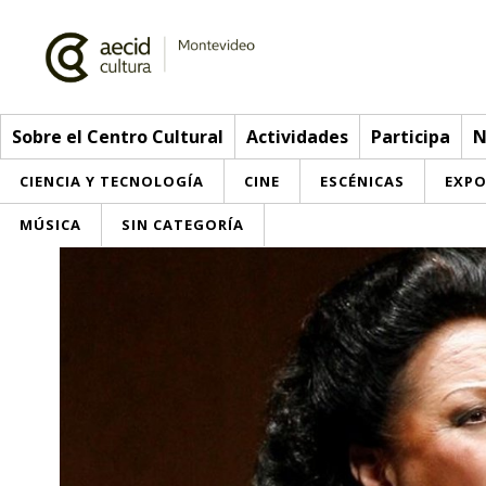
Sobre el Centro Cultural
Actividades
Participa
N
CIENCIA Y TECNOLOGÍA
CINE
ESCÉNICAS
EXPO
MÚSICA
SIN CATEGORÍA
Sobre el Centro Cultural
Red AECID
Actividades
Equipo
> Ir a Actividades
Participa
Instalaciones
Esta semana
Envíanos tu propuesta
Noticias
Visítanos
Inscripciones
Buzón de sugerencias
Convocatorias