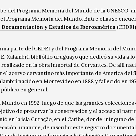
aribe del Programa Memoria del Mundo de la UNESCO, 
 del Programa Memoria del Mundo. Entre ellas se encuen
 Documentación y Estudios de Iberoamérica
(CEDEI)
forma parte del CEDEI y del Programa Memoria del Mund
Xalambrí, bibliófilo uruguayo que dedicó su vida a lo 
 realizado en la obra inmortal de Cervantes. De allí nac
er el acervo cervantino más importante de América del S
lambrí nacido en Montevideo en 1888 y fallecido en 197
 público en general.
Mundo en 1992, luego de que las grandes colecciones 
etivo de preservar la conservación y el acceso al patr
ió en la isla Curação, en el Caribe, donde “ninguno de 
cisión, unánime, de inscribir este registro documental
anela haciendo referencia a la Colección Cervantina A