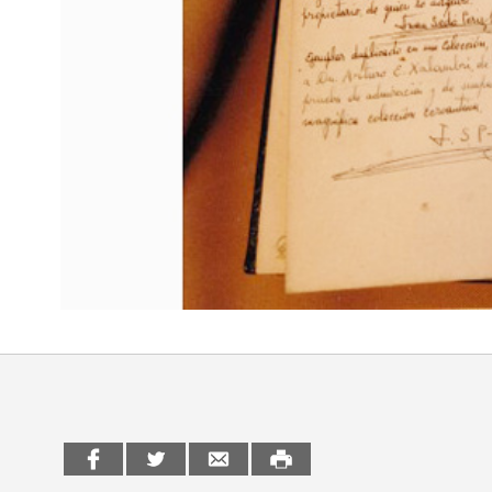
> Ir a Convocatorias
Medios
Convocatorias CCE
Sala de Prensa
Mediateca
Convocatorias externas
CCE Medios
> Ir a Mediateca
Ciencia y Tecnología
Ciencia y Tecnología
Ludoteca
Cine
Cine
Comicteca
Escénicas
Escénicas
CCE en el interior/libros
Exposiciones
Exposiciones
Espacio itinerante de lectura infantil
Formación
Formación
Género y Diversidad
Género y Diversidad
Infantil y Juvenil
Infantil y Juvenil
Letras
Letras
Medio Ambiente
Medio Ambiente