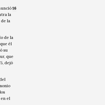
anunció
16
tra la
 de la
o de la
que él
ió su
ur, que
5, dejó
del
imonio
los
 en el
.