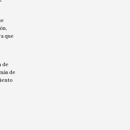
ue
ón,
ra que
n de
emás de
miento