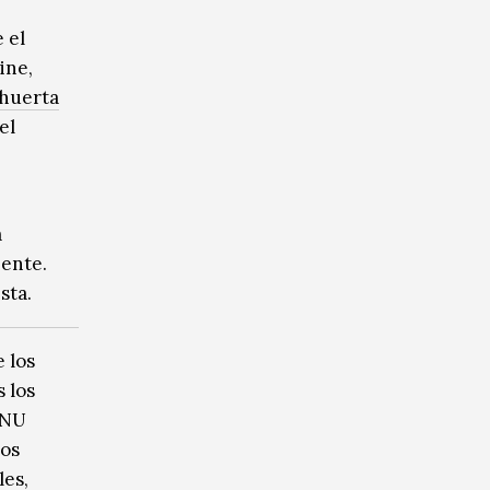
 el
ine,
huerta
el
a
iente.
sta.
e los
 los
ONU
los
les,