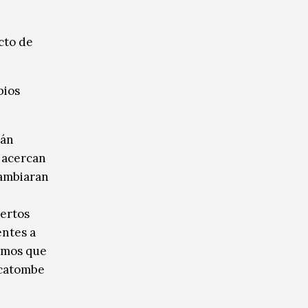
cto de
bios
tán
 acercan
cambiaran
iertos
entes a
nemos que
ecatombe