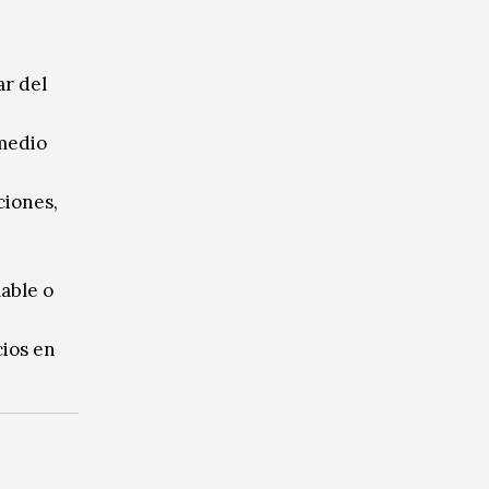
ar del
 medio
ciones,
lable o
cios en