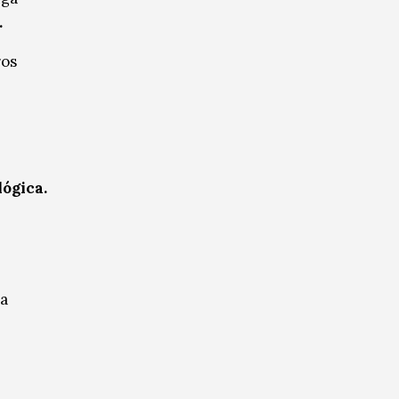
.
ros
lógica.
da