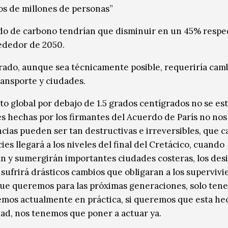
os de millones de personas”
xido de carbono tendrían que disminuir en un 45% respe
rededor de 2050.
grado, aunque sea técnicamente posible, requeriría cam
transporte y ciudades.
 global por debajo de 1.5 grados centígrados no se es
s hechas por los firmantes del Acuerdo de París no nos
cias pueden ser tan destructivas e irreversibles, que 
es llegará a los niveles del final del Cretácico, cuando
án y sumergirán importantes ciudades costeras, los des
ufrirá drásticos cambios que obligaran a los supervivi
o que queremos para las próximas generaciones, solo te
nemos actualmente en práctica, si queremos que esta h
ad, nos tenemos que poner a actuar ya.