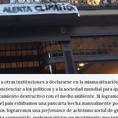
 a otras instituciones a declararse en la misma situación
cienciar a los políticos y a la sociedad mundial para q
amiento destructivo con el medio ambiente. Si logram
s del país exhibamos una pancarta hecha manualmente po
ios, lograremos una
perfomance
de activismo social de g
ra conseguirlo, podemos iniciar un movimiento que te