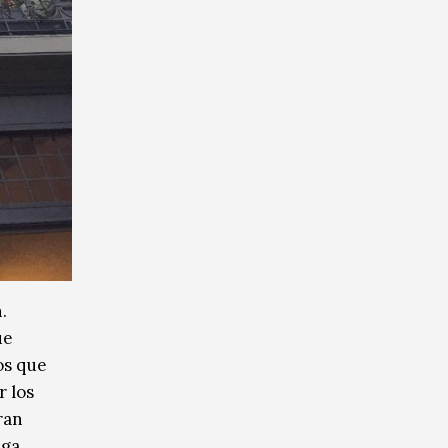
.
ue
os que
r los
ran
nga