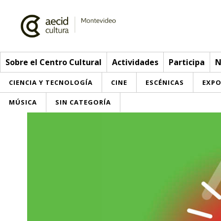
Sobre el Centro Cultural
Actividades
Participa
N
CIENCIA Y TECNOLOGÍA
CINE
ESCÉNICAS
EXPO
MÚSICA
SIN CATEGORÍA
Sobre el Centro Cultural
Red AECID
Actividades
Equipo
> Ir a Actividades
Participa
Instalaciones
Esta semana
Envíanos tu propuesta
Noticias
Visítanos
Inscripciones
Buzón de sugerencias
Convocatorias