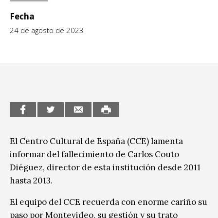
CCE en el interior/libros
Fecha
Exposiciones
24 de agosto de 2023
Espacio itinerante de lectura infantil
Formación
Género y Diversidad
Infantil y Juvenil
Letras
Medio Ambiente
Música
El Centro Cultural de España (CCE) lamenta
informar del fallecimiento de Carlos Couto
Sin categoría
Diéguez, director de esta institución desde 2011
hasta 2013.
El equipo del CCE recuerda con enorme cariño su
paso por Montevideo, su gestión y su trato