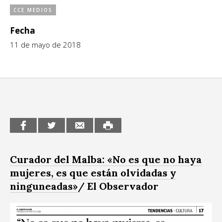
CCE MEDIOS
CCE en el interior/libros
Exposiciones
Fecha
Espacio itinerante de lectura infantil
Formación
11 de mayo de 2018
Género y Diversidad
Infantil y Juvenil
Letras
Medio Ambiente
Música
Curador del Malba: «No es que no haya
Sin categoría
mujeres, es que están olvidadas y
ninguneadas»
/ El Observador