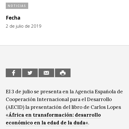
NOTICIAS
CCE en el interior/libros
Exposiciones
Fecha
Espacio itinerante de lectura infantil
Formación
2 de julio de 2019
Género y Diversidad
Infantil y Juvenil
Letras
Medio Ambiente
Música
El 3 de julio se presenta en la Agencia Española de
Sin categoría
Cooperación Internacional para el Desarrollo
(AECID) la presentación del libro de Carlos Lopes
«
África en transformación: desarrollo
económico en la edad de la duda
«
.