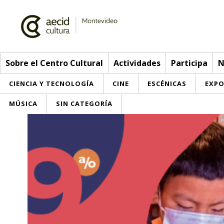
Sobre el Centro Cultural
Actividades
Participa
N
CIENCIA Y TECNOLOGÍA
CINE
ESCÉNICAS
EXPO
MÚSICA
SIN CATEGORÍA
Sobre el Centro Cultural
Red AECID
Actividades
Equipo
> Ir a Actividades
Participa
Instalaciones
Esta semana
Envíanos tu propuesta
Noticias
Visítanos
Inscripciones
Buzón de sugerencias
Convocatorias