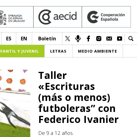
ES
EN
Boletín
NFANTIL Y JUVENIL
LETRAS
MEDIO AMBIENTE
Taller
«Escrituras
(más o menos)
futboleras” con
Federico Ivanier
De 9 a 12 años.