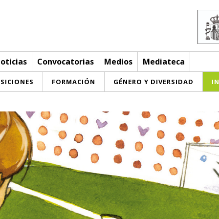
oticias
Convocatorias
Medios
Mediateca
SICIONES
FORMACIÓN
GÉNERO Y DIVERSIDAD
I