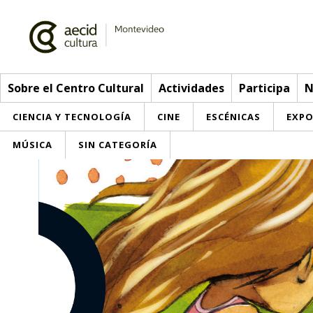
Sobre el Centro Cultural
Actividades
Participa
N
CIENCIA Y TECNOLOGÍA
CINE
ESCÉNICAS
EXPO
MÚSICA
SIN CATEGORÍA
Sobre el Centro Cultural
Red AECID
Actividades
Equipo
> Ir a Actividades
Participa
Instalaciones
Esta semana
Envíanos tu propuesta
Noticias
Visítanos
Inscripciones
Buzón de sugerencias
Convocatorias