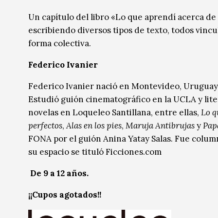
Música
Música
Un capítulo del libro «Lo que aprendí acerca de
escribiendo diversos tipos de texto, todos vinc
Sin categoría
Sin categoría
forma colectiva.
Federico Ivanier
Federico Ivanier nació en Montevideo, Uruguay, 
Estudió guión cinematográfico en la UCLA y lite
novelas en Loqueleo Santillana, entre ellas,
Lo q
perfectos
,
Alas en los pies
,
Maruja Antibrujas
y
Pap
FONA por el guión Anina Yatay Salas. Fue colum
su espacio se tituló Ficciones.com
De 9 a 12 años.
¡¡Cupos agotados!!