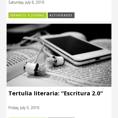
Saturday, July 6, 2019.
CCE en el interior/libros
Exposiciones
INFANTIL Y JUVENIL
ACTIVIDADES
Espacio itinerante de lectura infantil
Formación
Género y Diversidad
Infantil y Juvenil
Letras
Medio Ambiente
Música
Sin categoría
Tertulia literaria: “Escritura 2.0”
Friday, July 5, 2019.