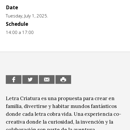
Date
CCE en el interior/libros
Exposiciones
Tuesday, July 1, 2025.
Espacio itinerante de lectura infantil
Formación
Schedule
14:00 a 17:00
Género y Diversidad
Infantil y Juvenil
Letras
Medio Ambiente
Música
Letra Criatura es una propuesta para crear en
Sin categoría
familia, divertirse y habitar mundos fantásticos
donde cada letra cobra vida. Una experiencia co-
creativa donde la curiosidad, la invención y la
colaboración son parte de la aventura.