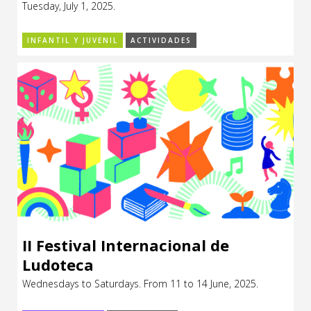
Tuesday, July 1, 2025.
CCE en el interior/libros
Exposiciones
INFANTIL Y JUVENIL
ACTIVIDADES
Espacio itinerante de lectura infantil
Formación
Género y Diversidad
Infantil y Juvenil
Letras
Medio Ambiente
Música
Sin categoría
II Festival Internacional de
Ludoteca
Wednesdays to Saturdays. From 11 to 14 June, 2025.