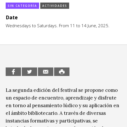
SIN CATEGORÍA
ACTIVIDADES
CCE en el interior/libros
Exposiciones
Date
Espacio itinerante de lectura infantil
Formación
Wednesdays to Saturdays. From 11 to 14 June, 2025.
Género y Diversidad
Infantil y Juvenil
Letras
Medio Ambiente
Música
La segunda edición del festival se propone como
Sin categoría
un espacio de encuentro, aprendizaje y disfrute
en torno al pensamiento lúdico y su aplicación en
el ámbito bibliotecario. A través de diversas
instancias formativas y participativas, se