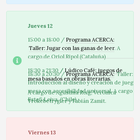
Jueves 12
15:00 a 18:00 /
Programa ACERCA:
Taller: Jugar con las ganas de leer
. A
cargo de Oriol Ripol (Cataluña)
18:30 a 21:30
/
Lúdico Café: juegos de
18:30 a 20:30 /
Programa ACERCA:
Taller:
mesa basados en obras literarias.
Introducción al diseño y creación de juegos
mesa con accesibilidad universal. A cargo d
A cargo de Agustina Roig, Verónica
Estefi Leiva. (Chile)
Trokebetrygier y Fabián Zamit.
Viernes 13