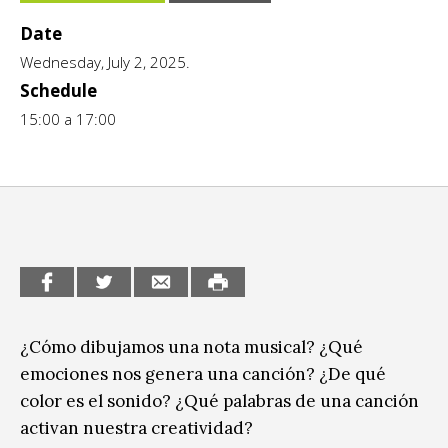
CCE en el interior/libros
Date
Exposiciones
Wednesday, July 2, 2025.
Espacio itinerante de lectura infantil
Formación
Schedule
Género y Diversidad
15:00 a 17:00
Infantil y Juvenil
Letras
Medio Ambiente
Música
Sin categoría
¿Cómo dibujamos una nota musical? ¿Qué
emociones nos genera una canción? ¿De qué
color es el sonido? ¿Qué palabras de una canción
activan nuestra creatividad?