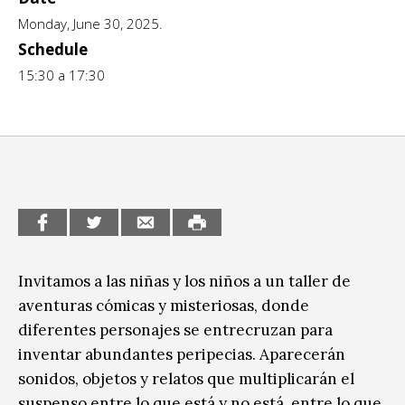
Monday, June 30, 2025.
CCE en el interior/libros
Exposiciones
Schedule
Espacio itinerante de lectura infantil
Formación
15:30 a 17:30
Género y Diversidad
Infantil y Juvenil
Letras
Medio Ambiente
Música
Invitamos a las niñas y los niños a un taller de
aventuras cómicas y misteriosas, donde
Sin categoría
diferentes personajes se entrecruzan para
inventar abundantes peripecias. Aparecerán
sonidos, objetos y relatos que multiplicarán el
suspenso entre lo que está y no está, entre lo que