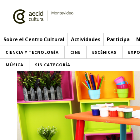
Sobre el Centro Cultural
Actividades
Participa
N
CIENCIA Y TECNOLOGÍA
CINE
ESCÉNICAS
EXPO
MÚSICA
SIN CATEGORÍA
Sobre el Centro Cultural
Red AECID
Actividades
Equipo
> Go to Actividades
Participa
Instalaciones
This week
Envíanos tu propuesta
Noticias
Visítanos
Inscriptions
Buzón de sugerencias
Convocatorias