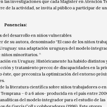
en las investigaciones que cada Magister en Atención 
e de la actividad, se invita al público a participar de u
Ponencias:
s del desarrollo en niños vulnerables
er de su autora, denominado “El caso de los niños trab
l Uruguay: una adaptación uruguaya del modelo integra
 niños minoritarios. “
ación en Uruguay. Históricamente ha habido distintos 
cción y tratamiento precoz de discapacidades en la pr
o éste, que preconiza la optimización del entorno próxi
es.
 de la literatura científica sobre niños trabajadores o en
 Temprana – 0 a 6 años- producida en el país entre 2000
analíticas del modelo integrador para el estudio de las
os de García Coll y colaboradores (1996). Este otorga