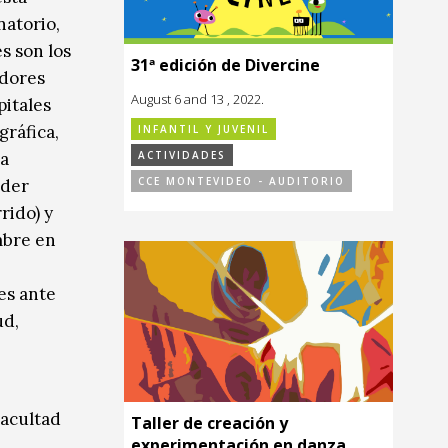
natorio,
s son los
31ª edición de Divercine
adores
August 6 and 13 , 2022.
pitales
gráfica,
INFANTIL Y JUVENIL
ACTIVIDADES
ra
CCE MONTEVIDEO - AUDITORIO
oder
rido) y
mbre en
es ante
ud,
Facultad
Taller de creación y
experimentación en danza