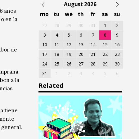
August 2026
 6 años
mo
tu
we
th
fr
sa
su
do en la
27
28
29
30
31
1
2
3
4
5
6
7
8
9
10
11
12
13
14
15
16
abor de
17
18
19
20
21
22
23
24
25
26
27
28
29
30
Temprana
31
1
2
3
4
5
6
ben a la
Related
ncias
a tiene
umento
n general.