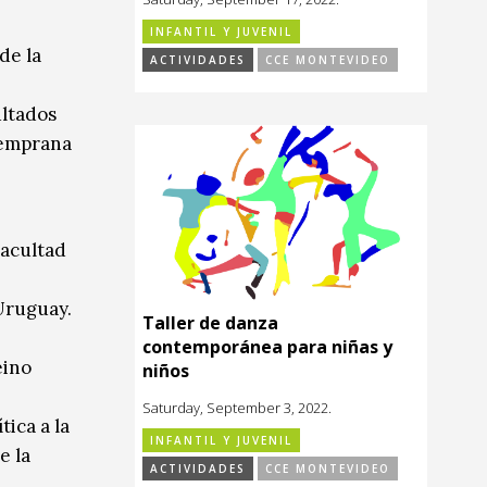
INFANTIL Y JUVENIL
de la
ACTIVIDADES
CCE MONTEVIDEO
ultados
Temprana
Facultad
 Uruguay.
Taller de danza
contemporánea para niñas y
eino
niños
Saturday, September 3, 2022.
ica a la
INFANTIL Y JUVENIL
e la
ACTIVIDADES
CCE MONTEVIDEO