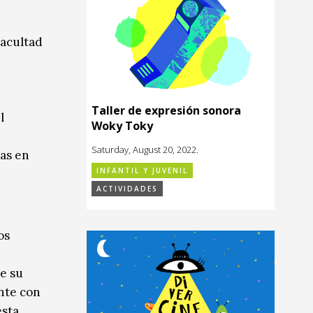
Facultad
Taller de expresión sonora
l
Woky Toky
Saturday, August 20, 2022.
ias en
INFANTIL Y JUVENIL
ACTIVIDADES
os
de su
nte con
esta