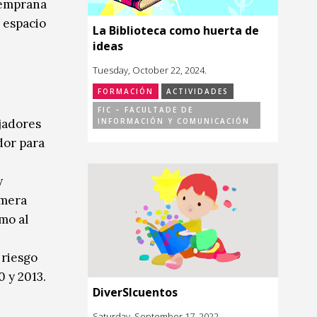
Temprana
n espacio
La Biblioteca como huerta de
ideas
Tuesday, October 22, 2024.
FORMACIÓN
ACTIVIDADES
FIC – FACULTADE DE
INFORMACIÓN Y COMUNICACIÓN
ajadores
dor para
y
imera
mo al
 riesgo
 y 2013.
DiverSIcuentos
Saturday, September 17, 2022.