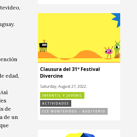
ntevideo,
uguay.
tención
Clausura del 31º Festival
Divercine
de edad,
Saturday, August 27, 2022.
 Así
INFANTIL Y JUVENIL
les
ACTIVIDADES
is de
CCE MONTEVIDEO - AUDITORIO
ta de un
 que