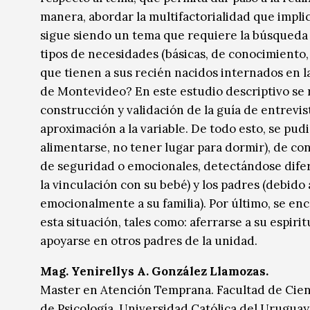
manera, abordar la multifactorialidad que impli
sigue siendo un tema que requiere la búsqueda d
tipos de necesidades (básicas, de conocimiento,
que tienen a sus recién nacidos internados en l
de Montevideo? En este estudio descriptivo se re
construcción y validación de la guía de entrevis
aproximación a la variable. De todo esto, se pud
alimentarse, no tener lugar para dormir), de con
de seguridad o emocionales, detectándose difer
la vinculación con su bebé) y los padres (debid
emocionalmente a su familia). Por último, se en
esta situación, tales como: aferrarse a su espir
apoyarse en otros padres de la unidad.
Mag. Yenirellys A. González Llamozas.
Master en Atención Temprana. Facultad de Cien
de Psicología, Universidad Católica del Uruguay