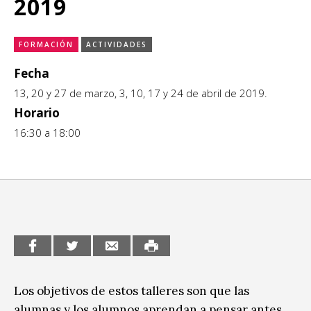
2019
CCE en el interior/libros
Exposiciones
FORMACIÓN
ACTIVIDADES
Espacio itinerante de lectura infantil
Formación
Fecha
13, 20 y 27 de marzo, 3, 10, 17 y 24 de abril de 2019.
Género y Diversidad
Horario
Infantil y Juvenil
16:30 a 18:00
Letras
Medio Ambiente
Música
Sin categoría
Los objetivos de estos talleres son que las
alumnas y los alumnos aprendan a pensar antes