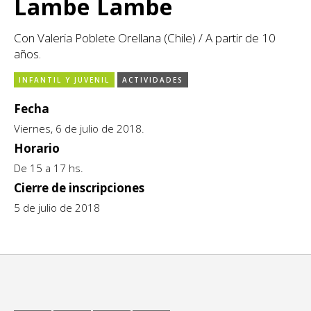
Lambe Lambe
CCE en el interior/libros
Exposiciones
Con Valeria Poblete Orellana (Chile) / A partir de 10
Espacio itinerante de lectura infantil
Formación
años.
Género y Diversidad
INFANTIL Y JUVENIL
ACTIVIDADES
Fecha
Infantil y Juvenil
Viernes, 6 de julio de 2018.
Horario
Letras
De 15 a 17 hs.
Medio Ambiente
Cierre de inscripciones
5 de julio de 2018
Música
Sin categoría