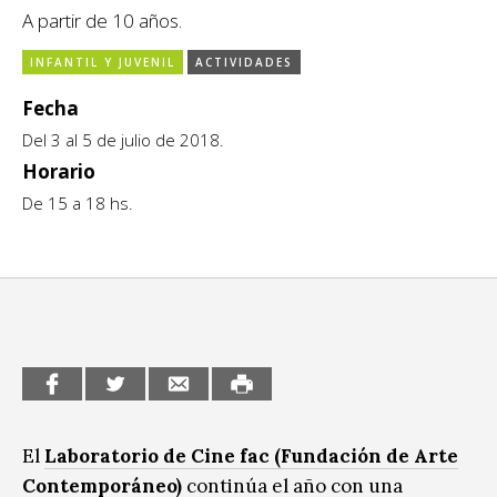
A partir de 10 años.
CCE en el interior/libros
Exposiciones
INFANTIL Y JUVENIL
ACTIVIDADES
Espacio itinerante de lectura infantil
Formación
Fecha
Género y Diversidad
Del 3 al 5 de julio de 2018.
Horario
Infantil y Juvenil
De 15 a 18 hs.
Letras
Medio Ambiente
Música
Sin categoría
El
Laboratorio de Cine
fac (Fundación de Arte
Contemporáneo)
continúa el año con una