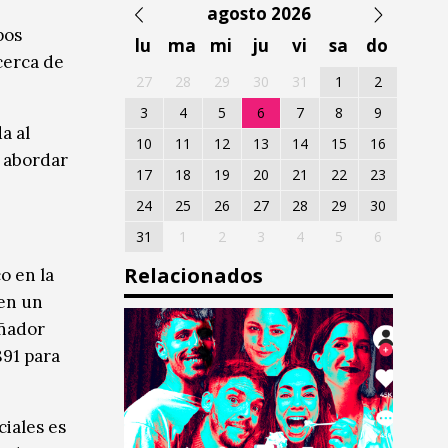
agosto 2026
pos
lu
ma
mi
ju
vi
sa
do
cerca de
27
28
29
30
31
1
2
3
4
5
6
7
8
9
a al
10
11
12
13
14
15
16
e abordar
17
18
19
20
21
22
23
24
25
26
27
28
29
30
31
1
2
3
4
5
6
Relacionados
o en la
 en un
eñador
891 para
ciales es