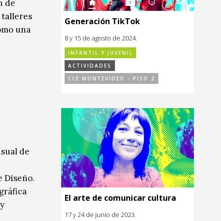
n de
talleres
Generación TikTok
como una
8 y 15 de agosto de 2024.
INFANTIL Y JUVENIL
ACTIVIDADES
CCE MONTEVIDEO - PISO 2
isual de
e Diseño.
gráfica
El arte de comunicar cultura
 y
17 y 24 de junio de 2023.