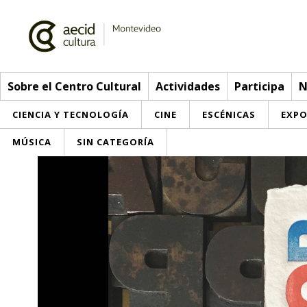
Sobre el Centro Cultural
Actividades
Participa
N
CIENCIA Y TECNOLOGÍA
CINE
ESCÉNICAS
EXPO
MÚSICA
SIN CATEGORÍA
Sobre el Centro Cultural
Red AECID
Actividades
Equipo
> Ir a Actividades
Participa
Instalaciones
Esta semana
Envíanos tu propuesta
Noticias
Visítanos
Inscripciones
Buzón de sugerencias
Convocatorias