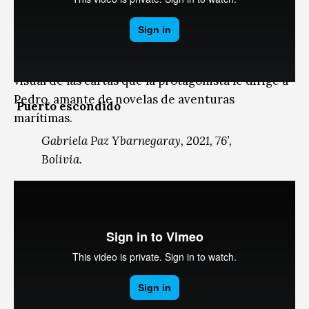
el pintor Whistler quien viajó a Chile en 1866. Una
reflexión sobre expediciones a lugares imposibles,
un viaje hacia un lugar desconocido, es decir, un
ensayo sobre arte o simplemente el correlato
visual de las cartas que la protagonista le dirige a
Pedro, amante de novelas de aventuras
Puerto escondido
marítimas.
Gabriela Paz Ybarnegaray, 2021, 76’,
Bolivia.
En 1879, Bolivia perdió su acceso al mar en una
guerra. Cuando era niña no entendía cómo lo
habíamos perdido; pensaba que los chilenos se lo
habían llevado en baldes. Se trata de un diario
hacia paisajes interiores, mitos, personajes y
contradicciones, en un país que cada día revive