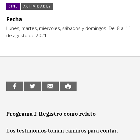
Escénicas
CINE
ACTIVIDADES
CCE en el interior/libros
Exposiciones
Fecha
Espacio itinerante de lectura infantil
Lunes, martes, miércoles, sábados y domingos. Del 8 al 11
Formación
de agosto de 2021.
Género y Diversidad
Infantil y Juvenil
Letras
Medio Ambiente
Música
Sin categoría
Programa I: Registro como relato
Los testimonios toman caminos para contar,