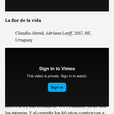
esta pérdida.
La flor de la vida
Claudia Abend, Adriana Loeff, 2017, 86’,
Uruguay
Aldo y Gabriella llevan casi 50 años de
matrimonio, tienen tres hijos y varios nietos, y se
preparan para vivir su vejez en tranquilidad. Pero
algo no está bien. Aquellos jóvenes que se
apasionaron el uno por el otro en los años 50, que
juraron amarse y acompañarse hasta el último día,
están distanciados. Sus personalidades, sus
intereses y sus formas de ver el mundo ya no son
las mismas. Y al cumplir los 80 años comienzan a