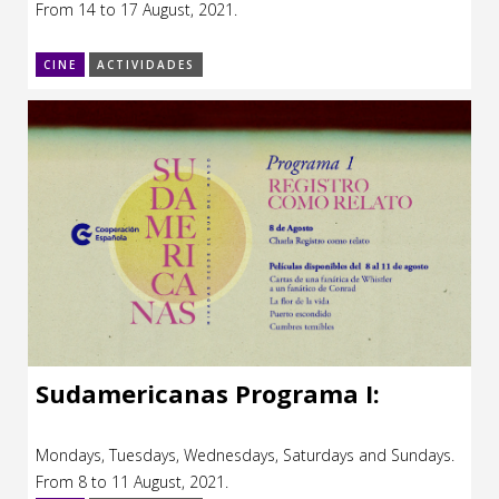
From 14 to 17 August, 2021.
CCE en el interior/libros
Exposiciones
CINE
ACTIVIDADES
Espacio itinerante de lectura infantil
Formación
Género y Diversidad
Infantil y Juvenil
Letras
Medio Ambiente
Música
Sin categoría
Sudamericanas Programa I:
Mondays, Tuesdays, Wednesdays, Saturdays and Sundays.
From 8 to 11 August, 2021.