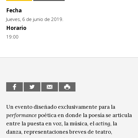
Escénicas
CCE en el interior/libros
Fecha
Exposiciones
Jueves, 6 de junio de 2019.
Espacio itinerante de lectura infantil
Horario
Formación
19:00
Género y Diversidad
Infantil y Juvenil
Letras
Medio Ambiente
Música
Sin categoría
Un evento diseñado exclusivamente para la
performance
poética en donde la poesía se articula
entre la puesta en voz, la música, el
acting
, la
danza, representaciones breves de teatro,