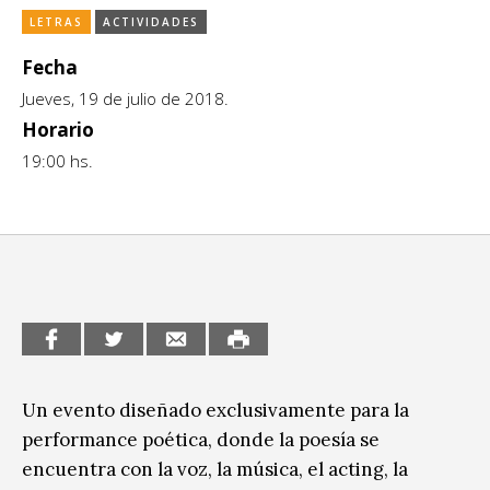
LETRAS
ACTIVIDADES
CCE en el interior/libros
Exposiciones
Fecha
Espacio itinerante de lectura infantil
Formación
Jueves, 19 de julio de 2018.
Género y Diversidad
Horario
19:00 hs.
Infantil y Juvenil
Letras
Medio Ambiente
Música
Sin categoría
Un evento diseñado exclusivamente para la
performance poética, donde la poesía se
encuentra con la voz, la música, el acting, la