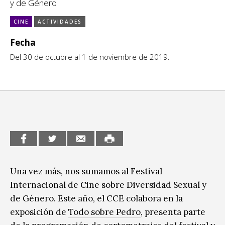
y de Género
Escénicas
CCE en el interior/libros
CINE
ACTIVIDADES
Exposiciones
Espacio itinerante de lectura infantil
Fecha
Formación
Del 30 de octubre al 1 de noviembre de 2019.
Género y Diversidad
Infantil y Juvenil
Letras
Medio Ambiente
Música
Una vez más, nos sumamos al Festival
Sin categoría
Internacional de Cine sobre Diversidad Sexual y
de Género. Este año, el CCE colabora en la
exposición de
Todo sobre Pedro
, presenta parte