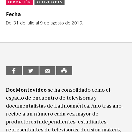
FORMACIÓN
ACTIVIDADES
CCE en el interior/libros
Exposiciones
Fecha
Espacio itinerante de lectura infantil
Del 31 de julio al 9 de agosto de 2019.
Formación
Género y Diversidad
Infantil y Juvenil
Letras
Medio Ambiente
Música
DocMontevideo
se ha consolidado como el
espacio de encuentro de televisoras y
Sin categoría
documentalistas de Latinoamérica. Año tras año,
recibe a un número cada vez mayor de
productores independientes, estudiantes,
representantes de televisoras, decision makers,