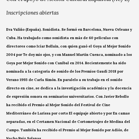
Inscripciones abiertas
Eva Valiño (España).
​Sonidista. Se formó en Barcelona, ​​Nueva Orleans y
Cuba. Ha trabajado como sonidista en más de 60 películas con
directores como Icíar Bollaín, con quien ganó el Goya al Mejor Sonido
2004 por Te doy mis ojos, y con Manuel Martín Cuenca, nominado a los
Goya por Mejor Sonido con Caníbal en 2014. Recientemente ha sido
nominada a la categoría de sonido de los Premios Gaudí 2018 por
Verano 1993 de Carla Simón. En paralelo a su trabajo en el sonido
directo en cine, se dedica a la investigación académica y la docencia
de expresión sonora en seminarios universitarios. Con Javier Rebollo
ha recibido el Premio al Mejor Sonido del Festival de Cine
Mediterráneo de Larissa por corto El equipaje abierto y por En camas
separadas, en el Certamen Nacional de Cortometrajes de Medina del
Campo. También ha recibido el Premio al Mejor Sonido por Adiós, de
Nacho Ruiz Solanas.