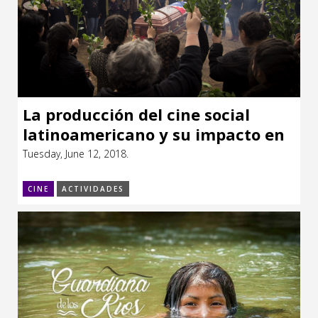
La producción del cine social
latinoamericano y su impacto en
la legislación de un país
Tuesday, June 12, 2018.
CINE
ACTIVIDADES