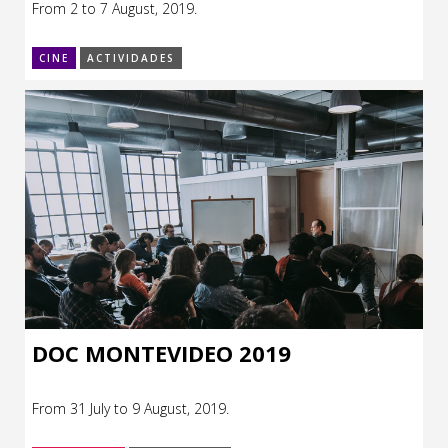
From 2 to 7 August, 2019.
CCE en el interior/libros
Exposiciones
CINE
ACTIVIDADES
Espacio itinerante de lectura infantil
Formación
Género y Diversidad
Infantil y Juvenil
Letras
Medio Ambiente
Música
Sin categoría
DOC MONTEVIDEO 2019
From 31 July to 9 August, 2019.