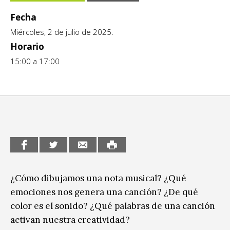
CCE en el interior/libros
Fecha
Exposiciones
Miércoles, 2 de julio de 2025.
Espacio itinerante de lectura infantil
Formación
Horario
Género y Diversidad
15:00 a 17:00
Infantil y Juvenil
Letras
Medio Ambiente
Música
Sin categoría
¿Cómo dibujamos una nota musical? ¿Qué
emociones nos genera una canción? ¿De qué
color es el sonido? ¿Qué palabras de una canción
activan nuestra creatividad?