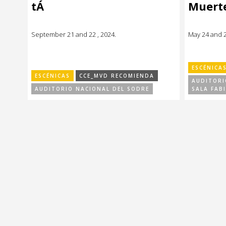
tÁ
Muerte
Música
Música
Sin categoría
Sin categoría
September 21 and 22 , 2024.
May 24 and 2
ESCÉNICA
ESCÉNICAS
CCE_MVD RECOMIENDA
AUDITORI
AUDITORIO NACIONAL DEL SODRE
SALA FABI