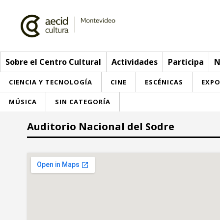
Sobre el Centro Cultural
Actividades
Participa
N
CIENCIA Y TECNOLOGÍA
CINE
ESCÉNICAS
EXPO
MÚSICA
SIN CATEGORÍA
Sobre el Centro Cultural
Auditorio Nacional del Sodre
Red AECID
Actividades
Equipo
> Go to Actividades
Participa
Instalaciones
This week
Envíanos tu propuesta
Noticias
Visítanos
Inscriptions
Buzón de sugerencias
Convocatorias