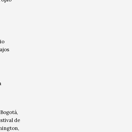
io
ajos
a
(Bogotá,
stival de
hington,