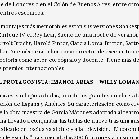
be de Londres o en el Colón de Buenos Aires, entre otro
entros escénicos.
 montajes más memorables están sus versiones Shakes
Enrique IV, el Rey Lear, Sueño de una noche de verano), 
rtolt Brecht, Harold Pinter, García Lorca, Britten, Sartr
ller. Además de su labor como director de escena, tien
yectoria como actor, coreógrafo y docente. Tiene más d
 premios internacionales.
L PROTAGONISTA: IMANOL ARIAS – WILLY LOMA
ias es, sin lugar a dudas, uno de los grandes nombres de
ación de España y América. Su caracterización como el v
e la obra maestra de García Márquez adaptada al teatro
 ha llevado a conquistar las tablas de nuevo tras una au
dicado en exclusiva al cine y a la televisión. “El corone
en le escriba” ha superado las 200 funciones y ha sido 