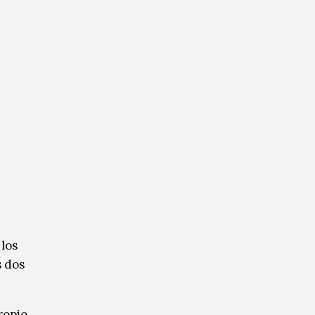
 los
s dos
ropio