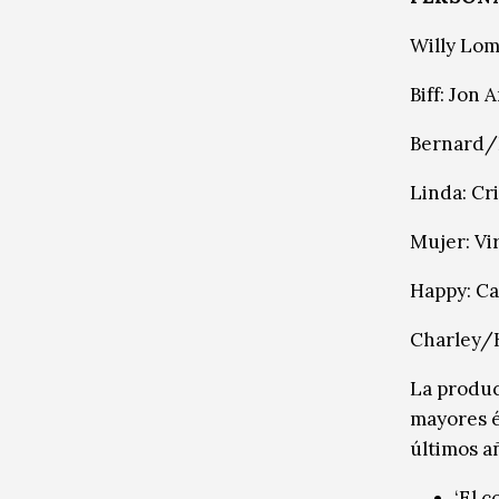
Willy Lom
Biff: Jon A
Bernard/
Linda: Cr
Mujer: Vi
Happy: Ca
Charley/
La produc
mayores éx
últimos a
‘El c