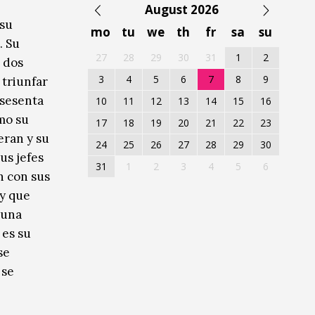
August 2026
 su
mo
tu
we
th
fr
sa
su
. Su
27
28
29
30
31
1
2
s dos
3
4
5
6
7
8
9
 triunfar
 sesenta
10
11
12
13
14
15
16
ómo su
17
18
19
20
21
22
23
eran y su
24
25
26
27
28
29
30
us jefes
31
1
2
3
4
5
6
n con sus
 y que
 una
 es su
se
 se