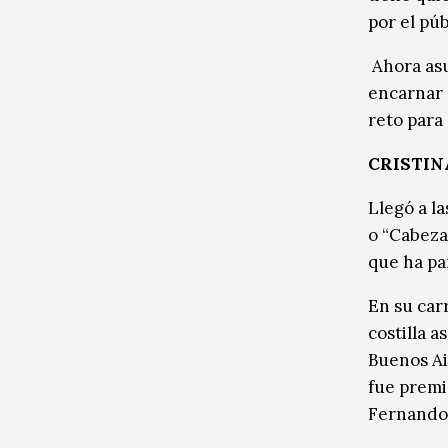
por el pú
Ahora asu
encarnar 
reto para
CRISTIN
Llegó a la
o “Cabeza
que ha pa
En su carr
costilla a
Buenos Ai
fue premi
Fernando 