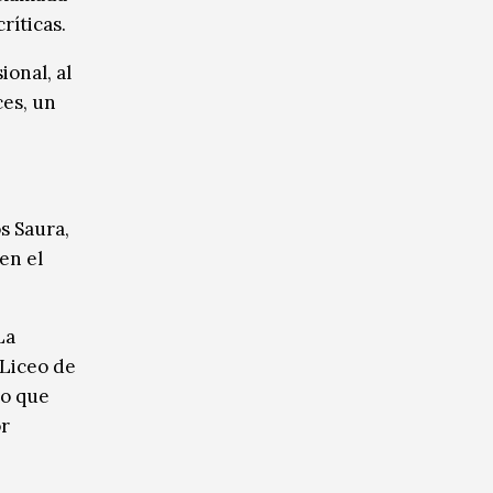
ríticas.
onal, al
ces, un
os Saura,
en el
La
 Liceo de
jo que
or