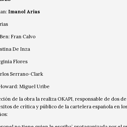
an:
Imanol Arias
rias
Ben: Fran Calvo
istina De Inza
rginia Flores
rlos Serrano-Clark
Howard: Miguel Uribe
ción de la obra la realiza OKAPI, responsable de dos de
itos de crítica y público de la cartelera española en lo
ños:
oronel no tiene quien le escriba’, protagonizada por el p