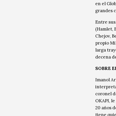
en el Glo
grandes c
Entre sus
(Hamlet, 
Chejov, Be
propio Mi
larga tra
decena de
SOBRE E
Imanol Ar
interpret
coronel d
OKAPI, le
20 años de
tiene qui