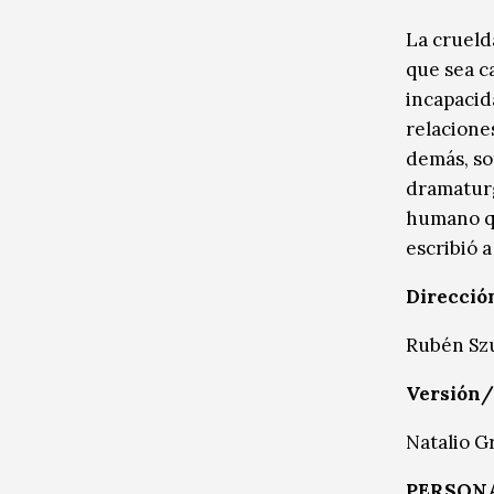
La crueld
que sea c
incapacid
relaciones
demás, son
dramaturg
humano qu
escribió 
Direcció
Rubén Sz
Versión/
Natalio G
PERSON