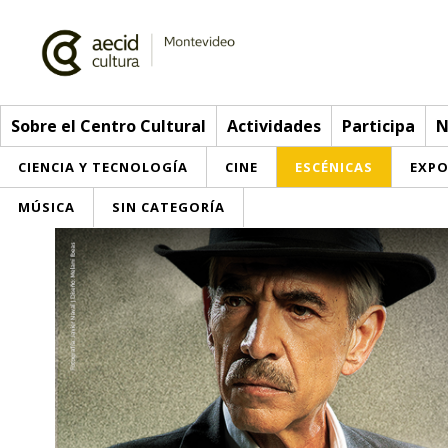
Sobre el Centro Cultural
Actividades
Participa
N
CIENCIA Y TECNOLOGÍA
CINE
ESCÉNICAS
EXPO
MÚSICA
SIN CATEGORÍA
Sobre el Centro Cultural
Red AECID
Actividades
Equipo
> Go to Actividades
Participa
Instalaciones
This week
Envíanos tu propuesta
Noticias
Visítanos
Inscriptions
Buzón de sugerencias
Convocatorias