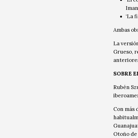
Iman
‘La f
Ambas obr
La versión
Grueso, r
anteriore
SOBRE E
Rubén Szu
iberoamer
Con más d
habitualm
Guanajuat
Otoño de 