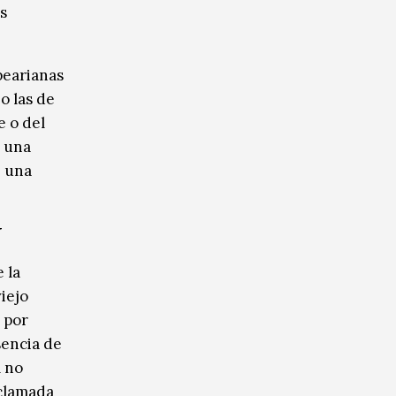
s
pearianas
o las de
e o del
e una
e una
N
 la
iejo
 por
sencia de
l no
aclamada