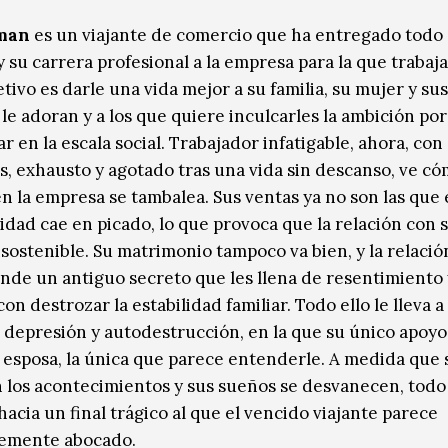
man
es un viajante de comercio que ha entregado todo
 su carrera profesional a la empresa para la que trabaja
tivo es darle una vida mejor a su familia, su mujer y su
 le adoran y a los que quiere inculcarles la ambición por
r en la escala social. Trabajador infatigable, ahora, con
os, exhausto y agotado tras una vida sin descanso, ve c
en la empresa se tambalea. Sus ventas ya no son las que 
idad cae en picado, lo que provoca que la relación con s
nsostenible. Su matrimonio tampoco va bien, y la relació
onde un antiguo secreto que les llena de resentimiento
n destrozar la estabilidad familiar. Todo ello le lleva a
e depresión y autodestrucción, en la que su único apoyo
esposa, la única que parece entenderle. A medida que 
 los acontecimientos y sus sueños se desvanecen, todo
hacia un final trágico al que el vencido viajante parece
lemente abocado.