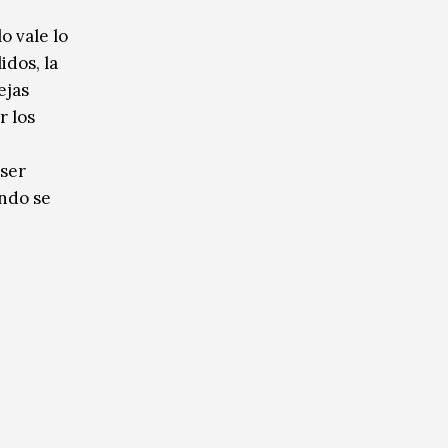
o vale lo
idos, la
ejas
r los
 ser
ndo se