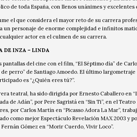
blico de toda España, con llenos unánimes y excelentes c
me el que considera el mayor reto de su carrera profesi
a un personaje de enorme complejidad e infinitos mati
 cualquier actor en el culmen de su carrera.
A DE INZA – LINDA
s pantallas del cine con el film, “El Séptimo día” de Carl
 de perro” de Santiago Amoedo. El último largometraje 
rticipado es “¿Quién eres tú?”.
era teatral, ha sido dirigida por Ernesto Caballero en “
sada de Adán”, por Pere Sagristá en “Sin Ti”, en el Teatro
res, por Carlos Martín en “Picasso Adora La Mar”, traba
ado como mejor Espectáculo Revelación MAX 2003 y p
Fernán Gómez en “Morir Cuerdo, Vivir Loco”.