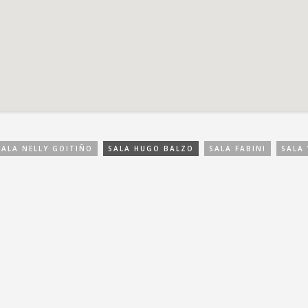
SALA NELLY GOITIÑO
SALA HUGO BALZO
SALA FABINI
SALA 