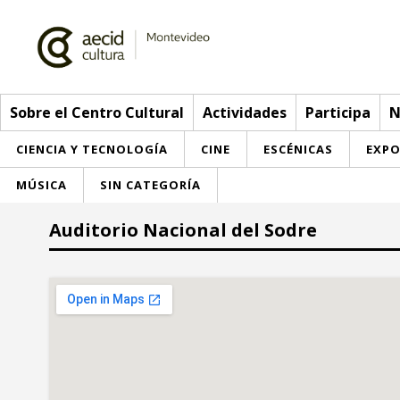
Sobre el Centro Cultural
Actividades
Participa
N
CIENCIA Y TECNOLOGÍA
CINE
ESCÉNICAS
EXPO
MÚSICA
SIN CATEGORÍA
Sobre el Centro Cultural
Auditorio Nacional del Sodre
Red AECID
Actividades
Equipo
> Go to Actividades
Participa
Instalaciones
This week
Envíanos tu propuesta
Noticias
Visítanos
Inscriptions
Buzón de sugerencias
Convocatorias