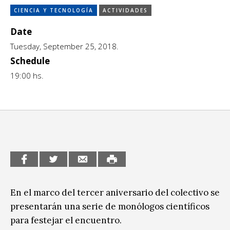
Escénicas
CIENCIA Y TECNOLOGÍA
ACTIVIDADES
CCE en el interior/libros
Exposiciones
Date
Espacio itinerante de lectura infantil
Tuesday, September 25, 2018.
Formación
Schedule
Género y Diversidad
19:00 hs.
Infantil y Juvenil
Letras
Medio Ambiente
Música
Sin categoría
En el marco del tercer aniversario del colectivo se
presentarán una serie de monólogos científicos
para festejar el encuentro.