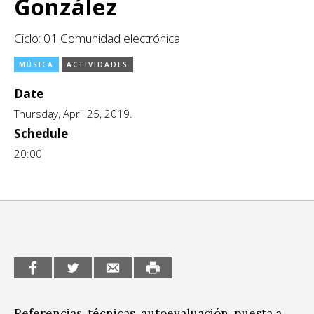
González
CCE en el interior/libros
Exposiciones
Ciclo: 01 Comunidad electrónica
Espacio itinerante de lectura infantil
Formación
MÚSICA
ACTIVIDADES
Género y Diversidad
Date
Infantil y Juvenil
Thursday, April 25, 2019.
Schedule
Letras
20:00
Medio Ambiente
Música
Sin categoría
Referencias, técnicas, autoevaluación, puesta a