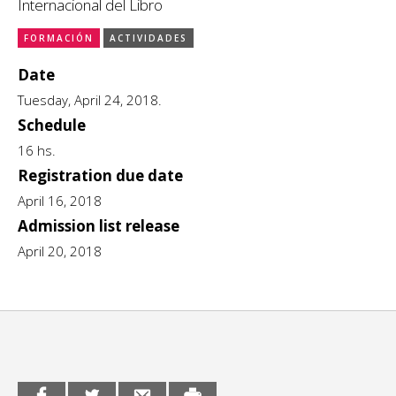
Internacional del Libro
CCE en el interior/libros
Exposiciones
FORMACIÓN
ACTIVIDADES
Espacio itinerante de lectura infantil
Date
Formación
Tuesday, April 24, 2018.
Género y Diversidad
Schedule
16 hs.
Infantil y Juvenil
Registration due date
Letras
April 16, 2018
Admission list release
Medio Ambiente
April 20, 2018
Música
Sin categoría