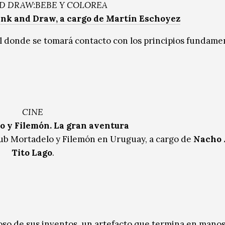
D DRAW:BEBE Y COLOREA
ink and Draw, a cargo de Martín Eschoyez
 donde se tomará contacto con los principios fundamen
CINE
o y Filemón. La gran aventura
Club Mortadelo y Filemón en Uruguay, a cargo de
Nacho 
Tito Lago
.
roso de sus inventos, un artefacto que termina en mano