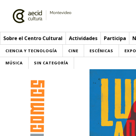
Sobre el Centro Cultural
Actividades
Participa
N
CIENCIA Y TECNOLOGÍA
CINE
ESCÉNICAS
EXPO
MÚSICA
SIN CATEGORÍA
Sobre el Centro Cultural
Red AECID
Actividades
Equipo
> Go to Actividades
Participa
Instalaciones
This week
Envíanos tu propuesta
Noticias
Visítanos
Inscriptions
Buzón de sugerencias
Convocatorias