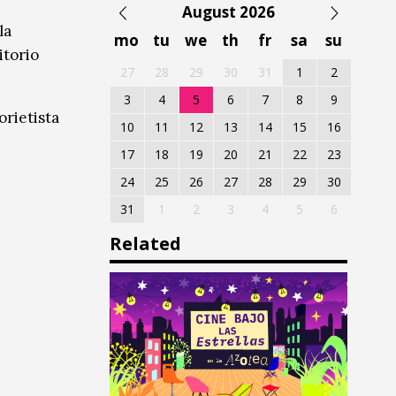
August 2026
la
mo
tu
we
th
fr
sa
su
itorio
27
28
29
30
31
1
2
3
4
5
6
7
8
9
orietista
10
11
12
13
14
15
16
17
18
19
20
21
22
23
24
25
26
27
28
29
30
31
1
2
3
4
5
6
Related