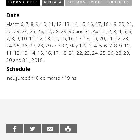
EXPOSICIONES
#ENSALA
CCE MONTEVIDEO - SUBSUELO
CCE en el interior/libros
Exposiciones
Date
Espacio itinerante de lectura infantil
March 6, 7, 8, 9, 10, 11, 12, 13, 14, 15, 16, 17, 18, 19, 20, 21,
Formación
22, 23, 24, 25, 26, 27, 28, 29, 30 and 31, April 1, 2, 3, 4, 5, 6,
7, 8, 9, 10, 11, 12, 13, 14, 15, 16, 17, 18, 19, 20, 21, 22, 23,
Género y Diversidad
24, 25, 26, 27, 28, 29 and 30, May 1, 2, 3, 4, 5, 6, 7, 8, 9, 10,
11, 12, 13, 14, 15, 16, 17, 18, 21, 22, 23, 24, 25, 26, 28, 29,
Infantil y Juvenil
30 and 31 , 2018.
Schedule
Letras
Inauguración: 6 de marzo / 19 hs.
Medio Ambiente
Música
Sin categoría