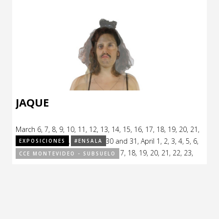
JAQUE
March 6, 7, 8, 9, 10, 11, 12, 13, 14, 15, 16, 17, 18, 19, 20, 21,
22, 23, 24, 25, 26, 27, 28, 29, 30 and 31, April 1, 2, 3, 4, 5, 6,
EXPOSICIONES
#ENSALA
7, 8, 9, 10, 11, 12, 13, 14, 15, 16, 17, 18, 19, 20, 21, 22, 23,
CCE MONTEVIDEO - SUBSUELO
24, 25, 26, 27, 28, 29 and 30, May 1, 2, 3, 4, 5, 6, 7, 8, 9, 10,
11, 12, 13, 14, 15, 16, 17, 18, 21, 22, 23, 24, 25, 26, 28, 29, 30
and 31 , 2018.