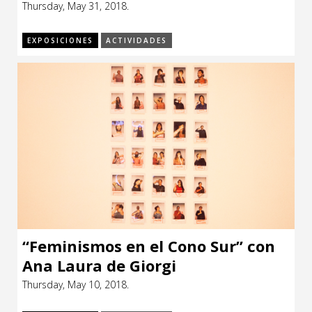
Thursday, May 31, 2018.
CCE en el interior/libros
Exposiciones
EXPOSICIONES
ACTIVIDADES
Espacio itinerante de lectura infantil
Formación
Género y Diversidad
Infantil y Juvenil
Letras
Medio Ambiente
Música
Sin categoría
“Feminismos en el Cono Sur” con
Ana Laura de Giorgi
Thursday, May 10, 2018.