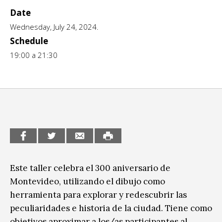
Date
CCE en el interior/libros
Exposiciones
Wednesday, July 24, 2024.
Espacio itinerante de lectura infantil
Schedule
Formación
19:00 a 21:30
Género y Diversidad
Infantil y Juvenil
Letras
Medio Ambiente
Música
Este taller celebra el 300 aniversario de
Sin categoría
Montevideo, utilizando el dibujo como
herramienta para explorar y redescubrir las
peculiaridades e historia de la ciudad. Tiene como
objetivos aproximar a los/as participantes al