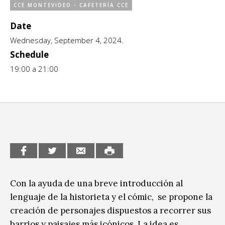
CCE MONTEVIDEO - CAFETERÍA CCE
CCE en el interior/libros
Exposiciones
Date
Espacio itinerante de lectura infantil
Wednesday, September 4, 2024.
Formación
Schedule
Género y Diversidad
19:00 a 21:00
Infantil y Juvenil
Letras
Medio Ambiente
Música
Sin categoría
Con la ayuda de una breve introducción al
lenguaje de la historieta y el cómic, se propone la
creación de personajes dispuestos a recorrer sus
barrios y paisajes más icónicos. La idea es