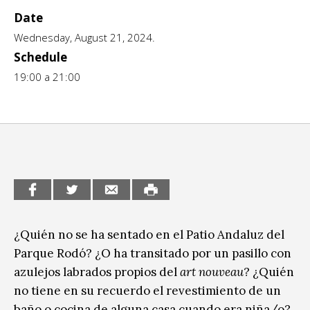
Date
CCE en el interior/libros
Exposiciones
Wednesday, August 21, 2024.
Espacio itinerante de lectura infantil
Schedule
Formación
19:00 a 21:00
Género y Diversidad
Infantil y Juvenil
Letras
Medio Ambiente
Música
¿Quién no se ha sentado en el Patio Andaluz del
Sin categoría
Parque Rodó? ¿O ha transitado por un pasillo con
azulejos labrados propios del
art nouveau
? ¿Quién
no tiene en su recuerdo el revestimiento de un
baño o cocina de alguna casa cuando era niña/o?