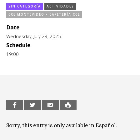
SIN CATEGORÍA
ACTIVIDADES
CCE en el interior/libros
Exposiciones
CCE MONTEVIDEO - CAFETERÍA CCE
Espacio itinerante de lectura infantil
Formación
Date
Wednesday, July 23, 2025.
Género y Diversidad
Schedule
Infantil y Juvenil
19:00
Letras
Medio Ambiente
Música
Sin categoría
Sorry, this entry is only available in
Español
.