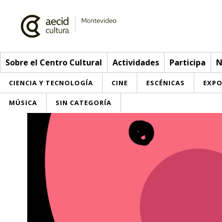
Sobre el Centro Cultural
Actividades
Participa
N
CIENCIA Y TECNOLOGÍA
CINE
ESCÉNICAS
EXPO
MÚSICA
SIN CATEGORÍA
Sobre el Centro Cultural
Red AECID
Actividades
Equipo
> Go to Actividades
Participa
Instalaciones
This week
Envíanos tu propuesta
Noticias
Visítanos
Inscriptions
Buzón de sugerencias
Convocatorias