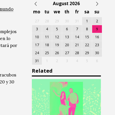
August 2026
damundo
mo
tu
we
th
fr
sa
su
27
28
29
30
31
1
2
3
4
5
6
7
8
9
omplejos
10
11
12
13
14
15
16
 en lo
17
18
19
20
21
22
23
ctará por
24
25
26
27
28
29
30
31
1
2
3
4
5
6
Related
caracubos
 20 y 30