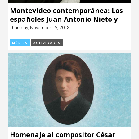
Montevideo contemporánea: Los
españoles Juan Antonio Nieto y
Javier Piñango+ AUTOPOL + C03RA
Thursday, November 15, 2018.
y RICTUS
MÚSICA
ACTIVIDADES
Homenaje al compositor César