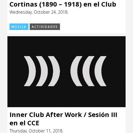
Cortinas (1890 – 1918) en el Club
Español de Montevideo
Wednesday, October 24, 2018.
MÚSICA
ACTIVIDADES
Inner Club After Work / Sesión III
en el CCE
Thursday, October 11, 2018.