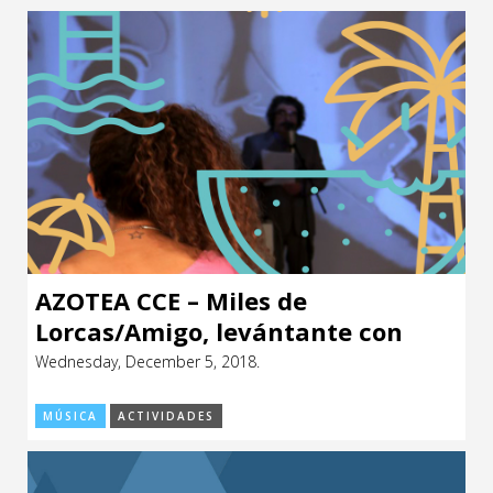
AZOTEA CCE – Miles de
Lorcas/Amigo, levántante con
Santiago Tavella y Cabe Trust
Wednesday, December 5, 2018.
MÚSICA
ACTIVIDADES