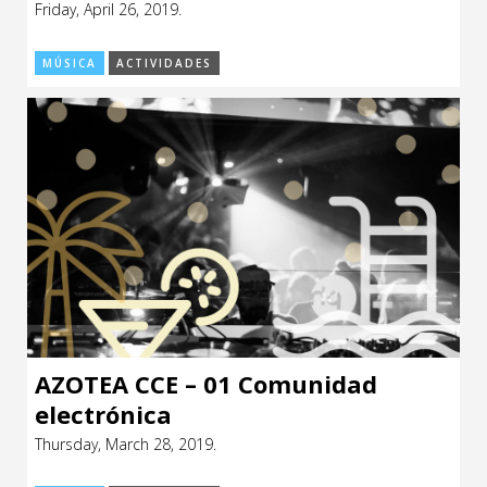
Friday, April 26, 2019.
CCE en el interior/libros
Exposiciones
MÚSICA
ACTIVIDADES
Espacio itinerante de lectura infantil
Formación
Género y Diversidad
Infantil y Juvenil
Letras
Medio Ambiente
Música
Sin categoría
AZOTEA CCE – 01 Comunidad
electrónica
Thursday, March 28, 2019.