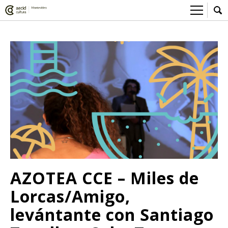
Sobre el Centro Cultural
Red AECID
Actividades
Equipo
> Go to Actividades
Participa
Instalaciones
This week
Envíanos tu propuesta
Noticias
Visítanos
Inscriptions
Buzón de sugerencias
Convocatorias
> Go to Convocatorias
Medios
Convocatorias CCE
Sala de Prensa
Mediateca
AZOTEA CCE – Miles de
Convocatorias externas
CCE Medios
> Go to Mediateca
Ciencia y Tecnología
Lorcas/Amigo,
Ludoteca
Cine
levántante con Santiago
Comicteca
Escénicas