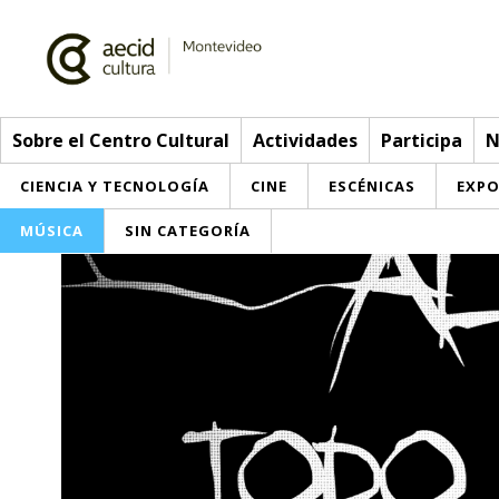
Sobre el Centro Cultural
Actividades
Participa
N
CIENCIA Y TECNOLOGÍA
CINE
ESCÉNICAS
EXPO
MÚSICA
SIN CATEGORÍA
Sobre el Centro Cultural
Red AECID
Actividades
Equipo
> Go to Actividades
Participa
Instalaciones
This week
Envíanos tu propuesta
Noticias
Visítanos
Inscriptions
Buzón de sugerencias
Convocatorias