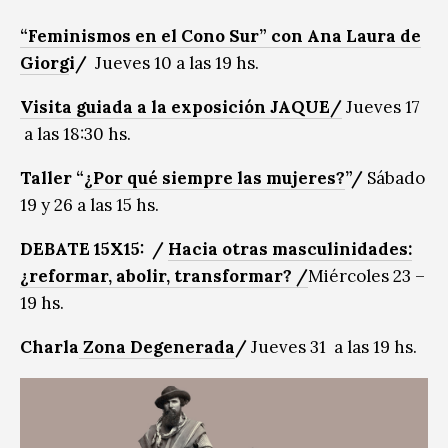
“Feminismos en el Cono Sur” con Ana Laura de
Giorg
i
/
Jueves 10 a las 19 hs.
Visita guiada a la exposición JAQUE
/
Jueves 17
a las 18:30 hs.
Taller
“
¿Por qué siempre las mujeres?
”
/
Sábado
19 y 26 a las 15 hs.
DEBATE 15X15:
/
Hacia otras masculinidades:
¿reformar, abolir, transformar? /
Miércoles 23 –
19 hs.
Charla
Zona Degenerada
/
Jueves 31 a las 19 hs.