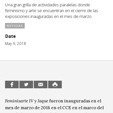
Una gran grilla de actividades paralelas donde
CCE en el interior/libros
Exposiciones
feminismo y arte se encuentran en el cierre de las
exposiciones inauguradas en el mes de marzo.
Espacio itinerante de lectura infantil
Formación
NOTICIAS
Género y Diversidad
Date
Infantil y Juvenil
May 9, 2018
Letras
Medio Ambiente
Música
Sin categoría
Feminisarte IV
y
Jaque
fueron inauguradas en el
mes de marzo de 2018 en el CCE en el marco del