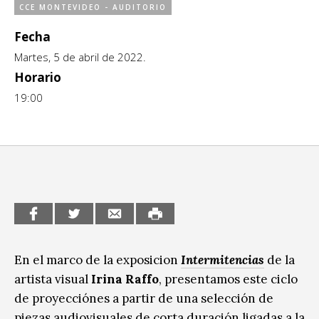
CCE MONTEVIDEO - AUDITORIO
CCE en el interior/libros
Exposiciones
Fecha
Espacio itinerante de lectura infantil
Martes, 5 de abril de 2022.
Formación
Horario
Género y Diversidad
19:00
Infantil y Juvenil
Letras
Medio Ambiente
Música
Sin categoría
En el marco de la exposicion
Intermitencias
de la
artista visual
Irina Raffo
, presentamos este ciclo
de proyecciónes a partir de una selección de
piezas audiovisuales de corta duración ligadas a la