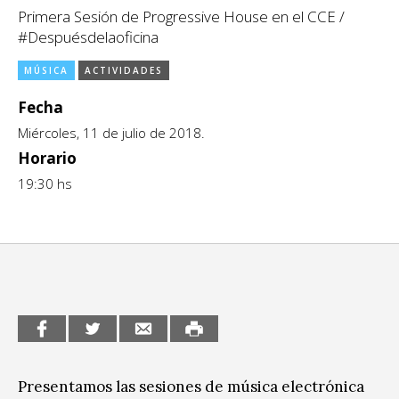
Primera Sesión de Progressive House en el CCE /
CCE en el interior/libros
Exposiciones
#Despuésdelaoficina
Espacio itinerante de lectura infantil
Formación
MÚSICA
ACTIVIDADES
Género y Diversidad
Fecha
Miércoles, 11 de julio de 2018.
Infantil y Juvenil
Horario
Letras
19:30 hs
Medio Ambiente
Música
Sin categoría
Presentamos las sesiones de música electrónica