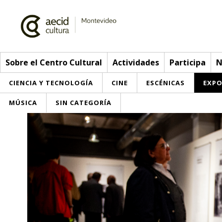
Sobre el Centro Cultural
Actividades
Participa
N
CIENCIA Y TECNOLOGÍA
CINE
ESCÉNICAS
EXPO
MÚSICA
SIN CATEGORÍA
Sobre el Centro Cultural
Red AECID
Actividades
Equipo
> Ir a Actividades
Participa
Instalaciones
Esta semana
Envíanos tu propuesta
Noticias
Visítanos
Inscripciones
Buzón de sugerencias
Convocatorias