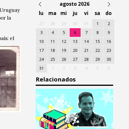
agosto 2026
l Uruguay
lu
ma
mi
ju
vi
sa
do
or la
27
28
29
30
31
1
2
3
4
5
6
7
8
9
aís: el
10
11
12
13
14
15
16
17
18
19
20
21
22
23
24
25
26
27
28
29
30
31
1
2
3
4
5
6
Relacionados