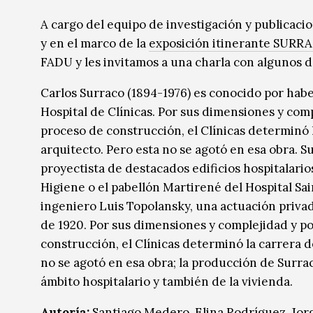
Música
Música
A cargo del equipo de investigación y publicac
y en el marco de la
exposición itinerante SURR
Sin categoría
Sin categoría
FADU y les invitamos a una charla con algunos d
Carlos Surraco (1894-1976) es conocido por habe
Hospital de
Clínicas. Por sus dimensiones y comp
proceso de construcción, el Clínicas determinó 
arquitecto. Pero esta no se agotó en esa obra. 
proyectista de destacados edificios hospitalario
Higiene o el pabellón Martirené del Hospital Sain
ingeniero Luis Topolansky, una actuación privad
de 1920. Por sus dimensiones y complejidad y po
construcción, el Clínicas determinó la carrera d
no se agotó en esa obra; la producción de Surraco
ámbito hospitalario y también de la vivienda.
Autoría:
Santiago Medero, Elina Rodríguez, Jorg